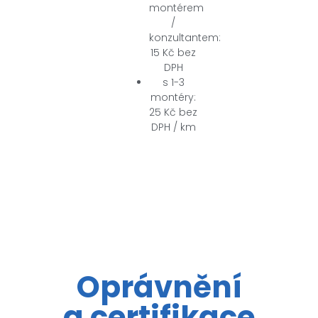
montérem
/
konzultantem:
15 Kč bez
DPH
s 1-3
montéry:
25 Kč bez
DPH / km
Oprávnění
a certifikace