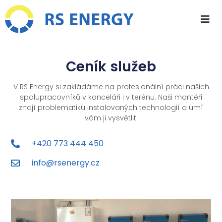
Ceník služeb
V RS Energy si zakládáme na profesionální práci našich
spolupracovníků v kanceláři i v terénu. Naši montéři
znají problematiku instalovaných technologií a umí
vám ji vysvětlit.
+420 773 444 450
info@rsenergy.cz