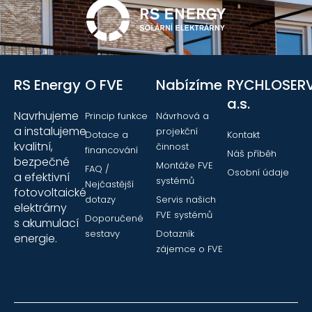
RS Energy
O FVE
Nabízíme
RYCHLOSERV
a.s.
Navrhujeme
Princip funkce
Návrhová a
a instalujeme
projekční
Dotace a
Kontakt
kvalitní,
činnost
financování
Náš příběh
bezpečné
Montáže FVE
FAQ /
Osobní údaje
a efektivní
systémů
Nejčastější
fotovoltaické
dotazy
Servis našich
elektrárny
FVE systémů
Doporučené
s akumulací
sestavy
Dotazník
energie.
zájemce o FVE