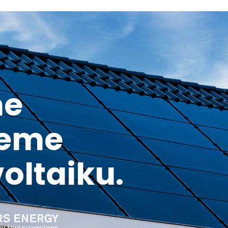
me
ujeme
voltaiku.