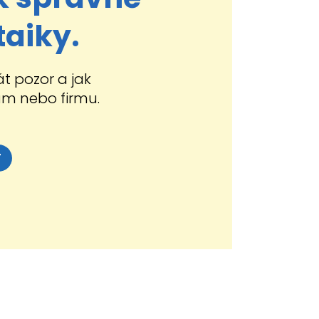
taiky.
át pozor a jak
ům nebo firmu.