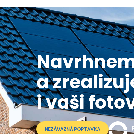
Navrhne
a zrealiz
i vaši foto
NEZÁVAZNÁ POPTÁVKA