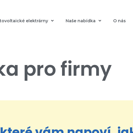
tovoltaické elektrárny
Naše nabídka
O nás
ka pro firmy
 které vám napoví, j