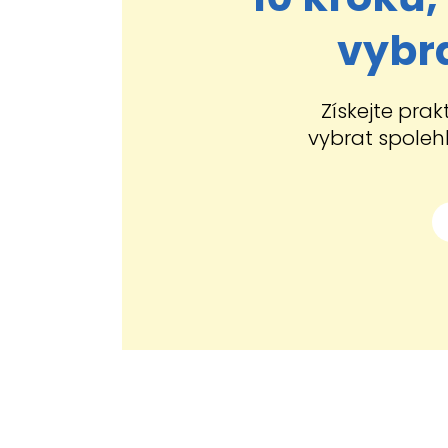
vybra
Získejte prak
vybrat spoleh