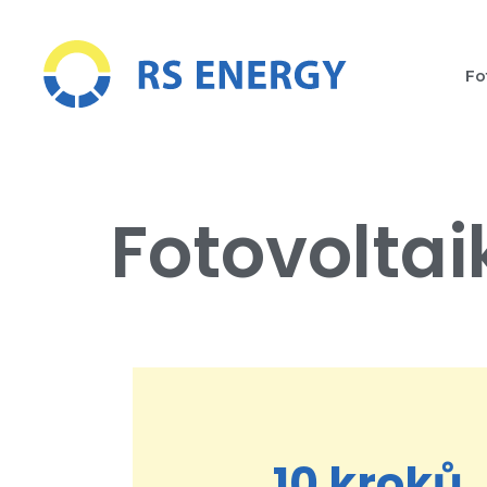
Fo
Fotovoltai
10 kroků,