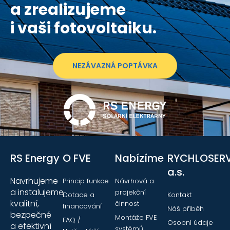
a zrealizujeme
i vaši fotovoltaiku.
NEZÁVAZNÁ POPTÁVKA
RS Energy
O FVE
Nabízíme
RYCHLOSERV
a.s.
Navrhujeme
Princip funkce
Návrhová a
a instalujeme
projekční
Dotace a
Kontakt
kvalitní,
činnost
financování
Náš příběh
bezpečné
Montáže FVE
FAQ /
Osobní údaje
a efektivní
systémů