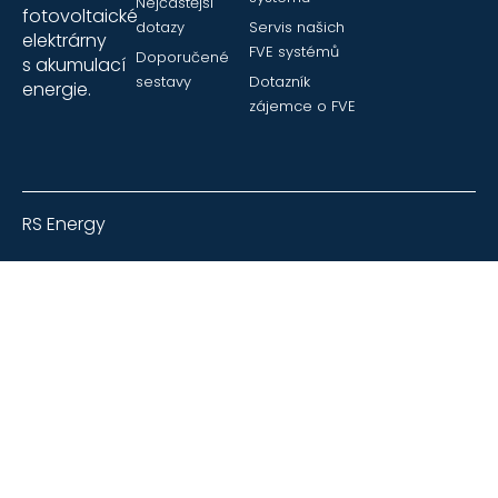
Nejčastější
fotovoltaické
dotazy
Servis našich
elektrárny
FVE systémů
Doporučené
s akumulací
sestavy
Dotazník
energie.
zájemce o FVE
RS Energy